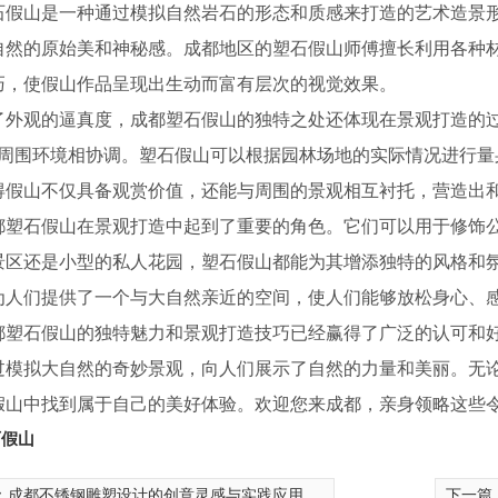
石假山是一种通过模拟自然岩石的形态和质感来打造的艺术造景
自然的原始美和神秘感。成都地区的塑石假山师傅擅长利用各种
巧，使假山作品呈现出生动而富有层次的视觉效果。
了外观的逼真度，成都塑石假山的独特之处还体现在景观打造的
其与周围环境相协调。塑石假山可以根据园林场地的实际情况进行
得假山不仅具备观赏价值，还能与周围的景观相互衬托，营造出
都塑石假山在景观打造中起到了重要的角色。它们可以用于修饰
景区还是小型的私人花园，塑石假山都能为其增添独特的风格和
为人们提供了一个与大自然亲近的空间，使人们能够放松身心、
都塑石假山的独特魅力和景观打造技巧已经赢得了广泛的认可和
过模拟大自然的奇妙景观，向人们展示了自然的力量和美丽。无
假山中找到属于自己的美好体验。欢迎您来成都，亲身领略这些
石假山
钢雕塑
成都雕塑公司
：
成都不锈钢雕塑设计的创意灵感与实践应用
下一篇