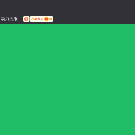
：
动力无限