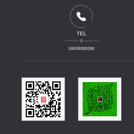
TEL
18008089280