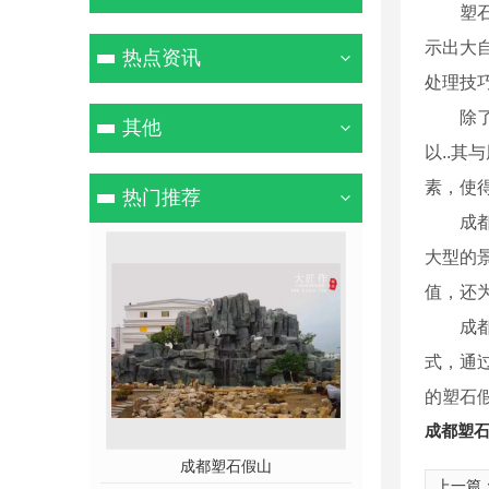
塑
示出大
热点资讯
处理技
除
其他
以..
素，使
热门推荐
成
大型的
值，还
成
式，通
的塑石
成都塑
石假山
不锈钢雕塑
玻璃
上一篇