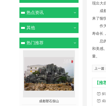
现出大
成
热点资讯
来了愉
作
其他
寿命长
总
热门推荐
和美感
量。
上一篇
【推
探
成
石假山
不锈钢雕塑
玻璃