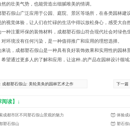
自然的壮美气势，也能营造出细腻唯美的情调。
都塑石假山广泛应用于公园、庭院、景区等场所，在各类园林建
悦的视觉体验，让人们在忙碌的生活中得以放松身心，感受大自
为一种注重环保的装饰材料，成都塑石假山符合现代社会对绿色
，对环境没有任何污染，是一种值得推广和应用的理想选择。
的来说，成都塑石假山是一种具有良好装饰效果和实用性的园林
。希望通过更多人的了解和应用，让这种..的产品在园林设计领
：
成都塑石假山: 美轮美奂的园林艺术之作
下一篇
荐阅读】↓
索成都市区不同塑石假山景观的魅力
体验成
都塑石假山
塑石假
钢雕塑
成都雕塑公司
铸