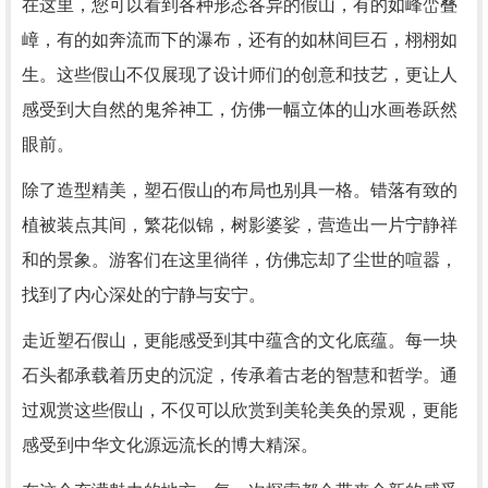
在这里，您可以看到各种形态各异的假山，有的如峰峦叠
嶂，有的如奔流而下的瀑布，还有的如林间巨石，栩栩如
生。这些假山不仅展现了设计师们的创意和技艺，更让人
感受到大自然的鬼斧神工，仿佛一幅立体的山水画卷跃然
眼前。
除了造型精美，塑石假山的布局也别具一格。错落有致的
植被装点其间，繁花似锦，树影婆娑，营造出一片宁静祥
和的景象。游客们在这里徜徉，仿佛忘却了尘世的喧嚣，
找到了内心深处的宁静与安宁。
走近塑石假山，更能感受到其中蕴含的文化底蕴。每一块
石头都承载着历史的沉淀，传承着古老的智慧和哲学。通
过观赏这些假山，不仅可以欣赏到美轮美奂的景观，更能
感受到中华文化源远流长的博大精深。