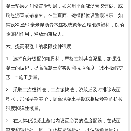
凝土垫层之间设置滑动层，如采用平面浇沥青胶铺砂、或
刷热沥青或铺卷材。在垂直面、键槽部位设置缓冲层，如
铺设30至50毫米厚沥青木丝板或聚苯乙烯泡沫塑料，以消
除嵌固作用，释放约束应力。
六、提高混凝土的极限拉伸强度
1．选择良好级配的粗骨料，严格控制其含泥量，加强混
凝土的振捣，提高混凝土密实度和抗拉强度，减小收缩变
形，**施工质量。
2．采取二次投料法，二次振捣法，浇筑后及时排除表面
积水，加强早期养护，提高混凝土早期或相应龄期的抗拉
强度和弹性模量。
3．在大体积混凝土基础内设置必要的温度配筋，在截面
突变和转折处，底、顶板与墙转折处，孔洞转角及周边，